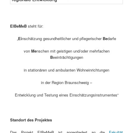
EIBeMeB
steht für:
„
Ei
nschätzung gesundheitlicher und pflegerischer
Be
darfe
von
Me
nschen mit geistigen und/oder mehrfachen
B
eeinträchtigungen
in stationären und ambulanten Wohneinrichtungen
in der Region Braunschweig –
Entwicklung und Testung eines Einschätzungsinstrumentes“
Standort des Projektes
Das Projekt EIBeMeB ist angegliedert an die
Fakultät