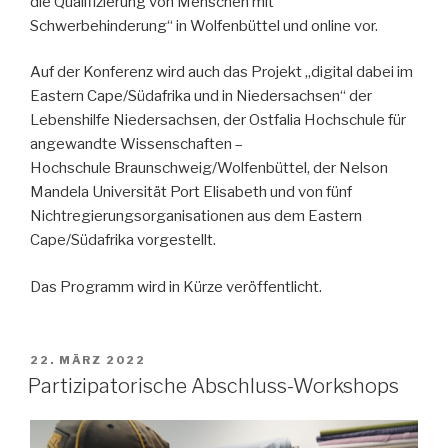
die Qualifizierung von Menschen mit
Schwerbehinderung“ in Wolfenbüttel und online vor.
Auf der Konferenz wird auch das Projekt „digital dabei im
Eastern Cape/Südafrika und in Niedersachsen“ der
Lebenshilfe Niedersachsen, der Ostfalia Hochschule für
angewandte Wissenschaften –
Hochschule Braunschweig/Wolfenbüttel, der Nelson
Mandela Universität Port Elisabeth und von fünf
Nichtregierungsorganisationen aus dem Eastern
Cape/Südafrika vorgestellt.
Das Programm wird in Kürze veröffentlicht.
VERÖFFENTLICHT
22. MÄRZ 2022
AM
Partizipatorische Abschluss-Workshops