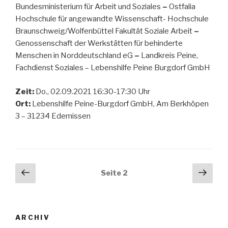
Bundesministerium für Arbeit und Soziales
–
Ostfalia
Hochschule für angewandte Wissenschaft- Hochschule
Braunschweig/Wolfenbüttel Fakultät Soziale Arbeit
–
Genossenschaft der Werkstätten für behinderte
Menschen in Norddeutschland eG
–
Landkreis Peine,
Fachdienst Soziales – Lebenshilfe Peine Burgdorf GmbH
Zeit:
Do., 02.09.2021 16:30-17:30 Uhr
Ort:
Lebenshilfe Peine-Burgdorf GmbH, Am Berkhöpen
3 – 31234 Edemissen
Beitragsnavigation
Vorherige
Näch
Seite
2
Seite
Seit
ARCHIV