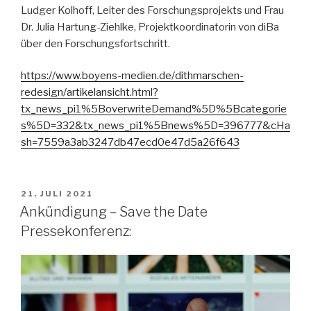
Ludger Kolhoff, Leiter des Forschungsprojekts und Frau
Dr. Julia Hartung-Ziehlke, Projektkoordinatorin von diBa
über den Forschungsfortschritt.
https://www.boyens-medien.de/dithmarschen-
redesign/artikelansicht.html?
tx_news_pi1%5BoverwriteDemand%5D%5Bcategorie
s%5D=332&tx_news_pi1%5Bnews%5D=396777&cHa
sh=7559a3ab3247db47ecd0e47d5a26f643
VERÖFFENTLICHT
21. JULI 2021
AM
Ankündigung – Save the Date
Pressekonferenz: