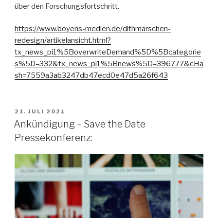
über den Forschungsfortschritt.
https://www.boyens-medien.de/dithmarschen-
redesign/artikelansicht.html?
tx_news_pi1%5BoverwriteDemand%5D%5Bcategorie
s%5D=332&tx_news_pi1%5Bnews%5D=396777&cHa
sh=7559a3ab3247db47ecd0e47d5a26f643
VERÖFFENTLICHT
21. JULI 2021
AM
Ankündigung – Save the Date
Pressekonferenz: