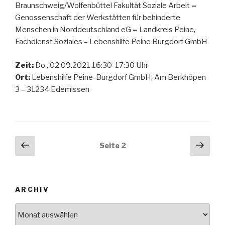
Braunschweig/Wolfenbüttel Fakultät Soziale Arbeit
–
Genossenschaft der Werkstätten für behinderte
Menschen in Norddeutschland eG
–
Landkreis Peine,
Fachdienst Soziales – Lebenshilfe Peine Burgdorf GmbH
Zeit:
Do., 02.09.2021 16:30-17:30 Uhr
Ort:
Lebenshilfe Peine-Burgdorf GmbH, Am Berkhöpen
3 – 31234 Edemissen
Beitragsnavigation
Vorherige
Näch
Seite
2
Seite
Seit
ARCHIV
Archiv