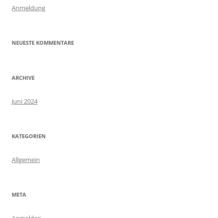
n
Anmeldung
a
c
h
NEUESTE KOMMENTARE
:
ARCHIVE
Juni 2024
KATEGORIEN
Allgemein
META