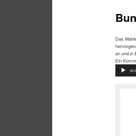
Bun
Das Wahle
hervorger
an und in 
Ein Komme
Audio-
00:
Player