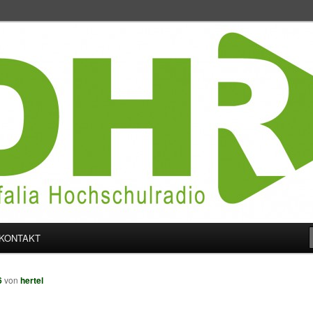
schulradio
KONTAKT
6
von
hertel