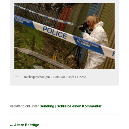
Rechtspsychologin – Foto von Sascha Griese
Veröffentlicht unter
Sendung
|
Schreibe einen Kommentar
Beitragsnavigation
←
Ältere Beiträge