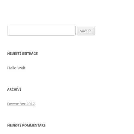
S
u
c
h
NEUESTE BEITRÄGE
e
n
Hallo Welt!
a
c
h
ARCHIVE
:
Dezember 2017
NEUESTE KOMMENTARE