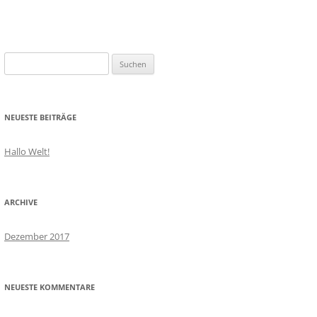
S
u
c
h
NEUESTE BEITRÄGE
e
n
Hallo Welt!
a
c
h
ARCHIVE
:
Dezember 2017
NEUESTE KOMMENTARE