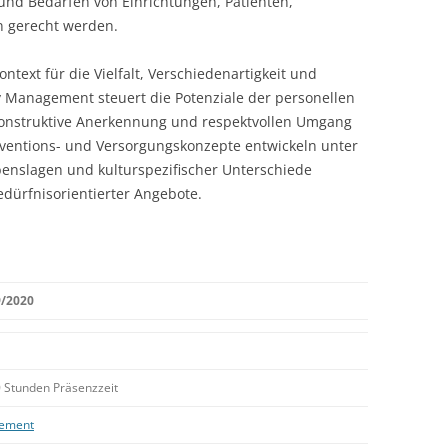
 und Bedarfen von Einrichtungen, Patienten,
n gerecht werden.
ontext für die Vielfalt, Verschiedenartigkeit und
ty Management steuert die Potenziale der personellen
 konstruktive Anerkennung und respektvollen Umgang
räventions- und Versorgungskonzepte entwickeln unter
enslagen und kulturspezifischer Unterschiede
edürfnisorientierter Angebote.
9/2020
 Stunden Präsenzzeit
gement