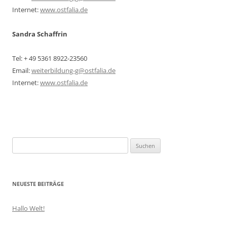
Internet:
www.ostfalia.de
Sandra Schaffrin
Tel: + 49 5361 8922-23560
Email:
weiterbildung-g@ostfalia.de
Internet:
www.ostfalia.de
S
u
c
h
NEUESTE BEITRÄGE
e
n
Hallo Welt!
a