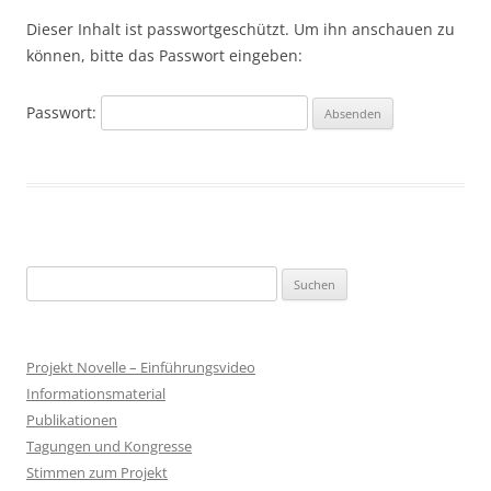
Dieser Inhalt ist passwortgeschützt. Um ihn anschauen zu
können, bitte das Passwort eingeben:
Passwort:
S
u
c
h
Projekt Novelle – Einführungsvideo
e
Informationsmaterial
n
Publikationen
a
Tagungen und Kongresse
c
Stimmen zum Projekt
h