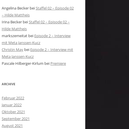
Angelina Becker
bei
Staffel 02 – Episode 02
– Hilde Mattheis
Irina Becker
bei
Staffel 02 – Episode 02 –
Hilde Mattheis
markszemeitat
bei
Episode 2 – Interview
mit Meta Janssen-Kucz
Christin May
bei
Episode 2 – Interview mit
Meta Janssen-Kucz
Pascale Hilberger-Kirlum
bei
Premiere
ARCHIVE
Februar 2022
Januar 2022
Oktober 2021
September 2021
August 2021