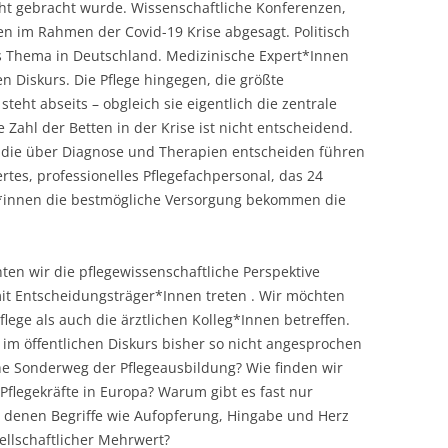
ht gebracht wurde. Wissenschaftliche Konferenzen,
 im Rahmen der Covid-19 Krise abgesagt. Politisch
ges Thema in Deutschland. Medizinische Expert*Innen
n Diskurs. Die Pflege hingegen, die größte
eht abseits – obgleich sie eigentlich die zentrale
 Zahl der Betten in der Krise ist nicht entscheidend.
, die über Diagnose und Therapien entscheiden führen
iertes, professionelles Pflegefachpersonal, das 24
nt*innen die bestmögliche Versorgung bekommen die
en wir die pflegewissenschaftliche Perspektive
mit Entscheidungsträger*Innen treten . Wir möchten
ege als auch die ärztlichen Kolleg*Innen betreffen.
 im öffentlichen Diskurs bisher so nicht angesprochen
he Sonderweg der Pflegeausbildung? Wie finden wir
Pflegekräfte in Europa? Warum gibt es fast nur
in denen Begriffe wie Aufopferung, Hingabe und Herz
sellschaftlicher Mehrwert?