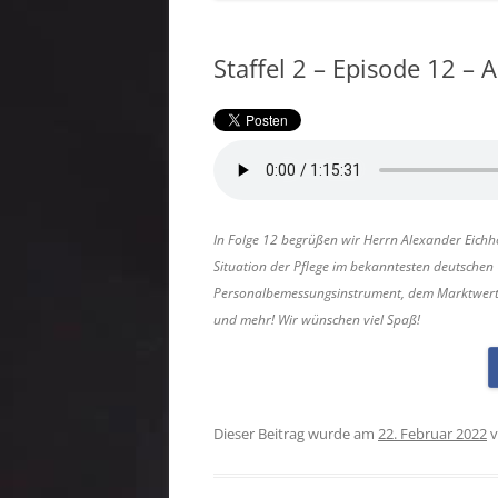
Staffel 2 – Episode 12 – 
In Folge 12 begrüßen wir Herrn Alexander Eichho
Situation der Pflege im bekanntesten deutsche
Personalbemessungsinstrument, dem Marktwert ei
und mehr! Wir wünschen viel Spaß!
Dieser Beitrag wurde am
22. Februar 2022
v