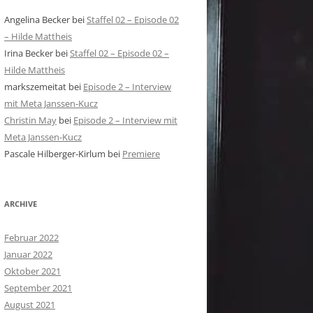
Angelina Becker
bei
Staffel 02 – Episode 02
– Hilde Mattheis
Irina Becker
bei
Staffel 02 – Episode 02 –
Hilde Mattheis
markszemeitat
bei
Episode 2 – Interview
mit Meta Janssen-Kucz
Christin May
bei
Episode 2 – Interview mit
Meta Janssen-Kucz
Pascale Hilberger-Kirlum
bei
Premiere
ARCHIVE
Februar 2022
Januar 2022
Oktober 2021
September 2021
August 2021