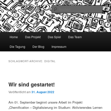
Zum
Zum
Digitalisierung im Studium: Aktivierendes Lernen für StudieneinsteigerInnen
durch Gamification in MINT Fächern am Beispiel Grundlagen der Chemie
Inhalt
sekundären
Such
wechseln
Inhalt
wechseln
Chemification
Hauptmenü
Home
Das Projekt
Das Spiel
Das Team
Die Tagung
Der Blog
Impressum
SCHLAGWORT-ARCHIVE:
DIGITAL
Wir sind gestartet!
Veröffentlicht am
31. August 2022
Am 01. September beginnt unsere Arbeit im Projekt
„Chemification – Digitalisierung im Studium: Aktivierendes Lernen