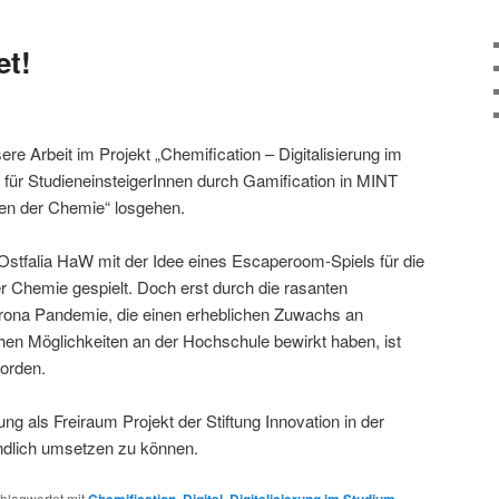
et!
e Arbeit im Projekt „Chemification – Digitalisierung im
 für StudieneinsteigerInnen durch Gamification in MINT
en der Chemie“ losgehen.
Ostfalia HaW mit der Idee eines Escaperoom-Spiels für die
r Chemie gespielt. Doch erst durch die rasanten
ona Pandemie, die einen erheblichen Zuwachs an
en Möglichkeiten an der Hochschule bewirkt haben, ist
worden.
ung als Freiraum Projekt der Stiftung Innovation in der
ndlich umsetzen zu können.
hlagwortet mit
Chemification
,
Digital
,
Digitalisierung im Studium
,