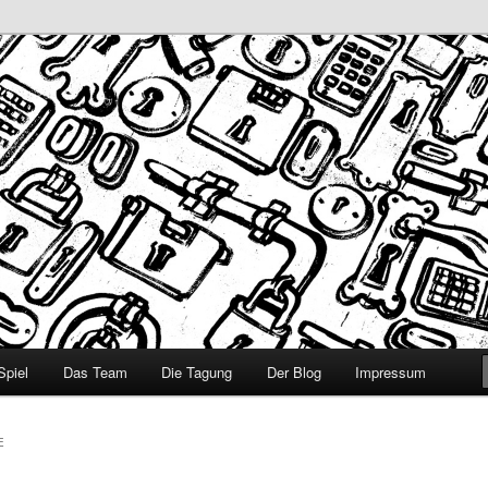
ivierendes Lernen für StudieneinsteigerInnen durch Gamification in MIN
en der Chemie
Spiel
Das Team
Die Tagung
Der Blog
Impressum
E