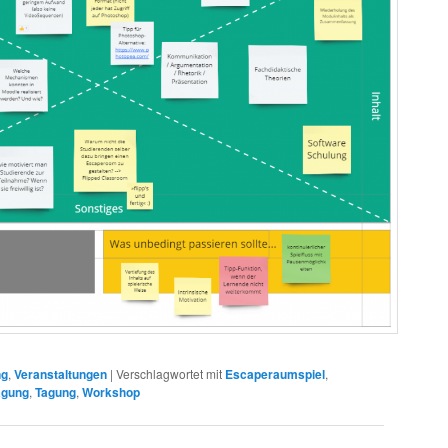
ng
,
Veranstaltungen
|
Verschlagwortet mit
Escaperaumspiel
,
agung
,
Tagung
,
Workshop