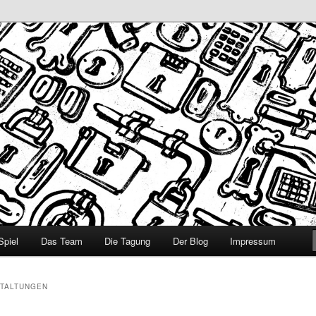
ivierendes Lernen für StudieneinsteigerInnen durch Gamification in MIN
en der Chemie
Spiel
Das Team
Die Tagung
Der Blog
Impressum
TALTUNGEN