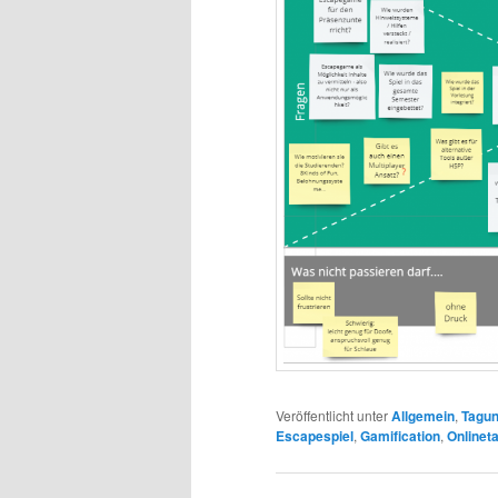
Veröffentlicht unter
Allgemein
,
Tagu
Escapespiel
,
Gamification
,
Onlinet