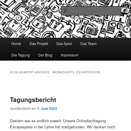
Zum
Zum
Digitalisierung im Studium: Aktivierendes Lernen für StudieneinsteigerInnen
durch Gamification in MINT Fächern am Beispiel Grundlagen der Chemie
Inhalt
sekundären
Such
wechseln
Inhalt
wechseln
Chemification
Hauptmenü
Home
Das Projekt
Das Spiel
Das Team
Die Tagung
Der Blog
Impressum
SCHLAGWORT-ARCHIVE:
WORKSHOPS ESCAPEROOM
Tagungsbericht
Veröffentlicht am
7. Juni 2023
Gestern war es endlich soweit: Unsere Onlinefachtagung
Escapespiele in der Lehre hat stattgefunden. Wir danken noch