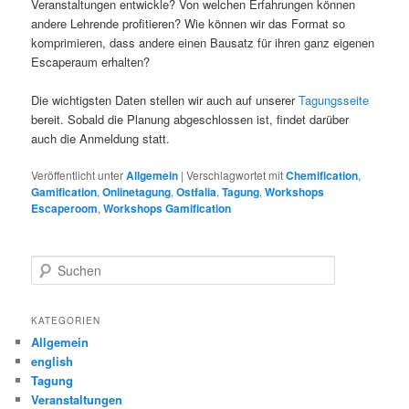
Veranstaltungen entwickle? Von welchen Erfahrungen können
andere Lehrende profitieren? Wie können wir das Format so
komprimieren, dass andere einen Bausatz für ihren ganz eigenen
Escaperaum erhalten?
Die wichtigsten Daten stellen wir auch auf unserer
Tagungsseite
bereit. Sobald die Planung abgeschlossen ist, findet darüber
auch die Anmeldung statt.
Veröffentlicht unter
Allgemein
|
Verschlagwortet mit
Chemification
,
Gamification
,
Onlinetagung
,
Ostfalia
,
Tagung
,
Workshops
Escaperoom
,
Workshops Gamification
S
u
c
h
KATEGORIEN
e
Allgemein
n
english
Tagung
Veranstaltungen