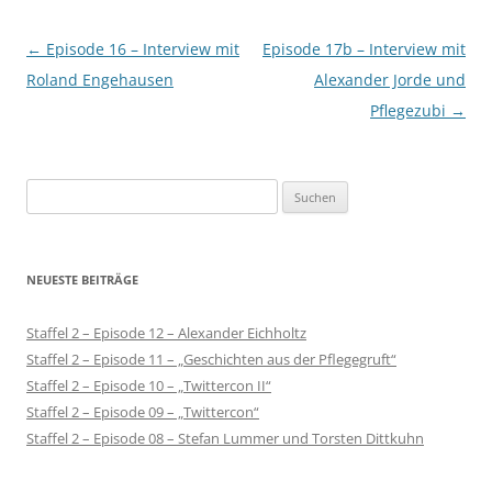
Beitragsnavigation
←
Episode 16 – Interview mit
Episode 17b – Interview mit
Roland Engehausen
Alexander Jorde und
Pflegezubi
→
S
u
c
h
NEUESTE BEITRÄGE
e
n
Staffel 2 – Episode 12 – Alexander Eichholtz
a
Staffel 2 – Episode 11 – „Geschichten aus der Pflegegruft“
c
Staffel 2 – Episode 10 – „Twittercon II“
h
Staffel 2 – Episode 09 – „Twittercon“
:
Staffel 2 – Episode 08 – Stefan Lummer und Torsten Dittkuhn