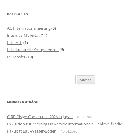
KATEGORIEN
AG Internationalisierung
(3)
Erasmus-Mobilität
(11)
InterAct!
(1)
Interkulturelle Kompetenzen
(6)
InTransfer
(10)
S
u
c
h
NEUESTE BEITRÄGE
e
n
CIRP Disign Conference 2026 in Japan
01.06.2026
a
Exkursion zur Zhejiang University: Internationale Einblicke für die
c
Fakultät Bau-Wasser-Boden
15.04.2026