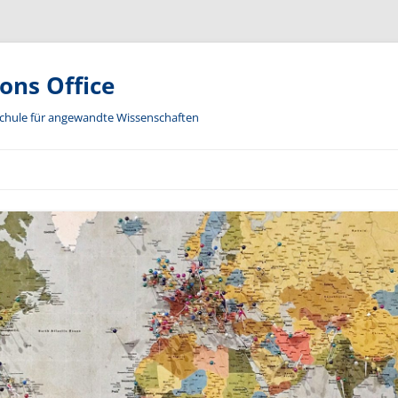
ions Office
hschule für angewandte Wissenschaften
Zum
Inhalt
springen