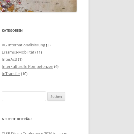
KATEGORIEN
AG Internationalisierung
(3)
Erasmus-Mobilität
(11)
InterAct!
(1)
Interkulturelle Kompetenzen
(6)
InTransfer
(10)
S
u
c
h
NEUESTE BEITRÄGE
e
n
CIRP Disign Conference 2026 in Japan