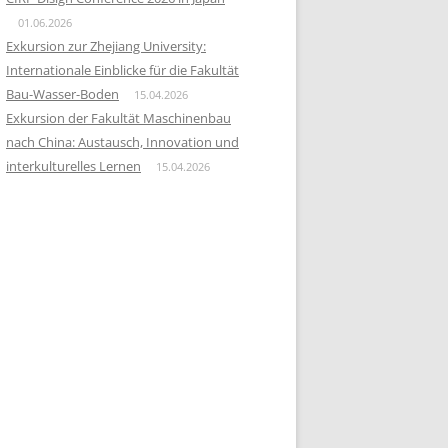
a
01.06.2026
c
Exkursion zur Zhejiang University:
h
Internationale Einblicke für die Fakultät
:
Bau-Wasser-Boden
15.04.2026
Exkursion der Fakultät Maschinenbau
nach China: Austausch, Innovation und
interkulturelles Lernen
15.04.2026