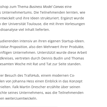
rkshop zum Thema
Business Model Canvas
eine
s Unternehmertums. Die Teilnehmenden lernten, wie
twickelt und ihre Ideen strukturiert. Ergänzt wurde
der Universität Toulouse, die mit ihren Vorlesungen
oanalyse viel Inhalt lieferten.
tudierenden intensiv an ihren eigenen Startup-Ideen.
e
Value Proposition
, also den Mehrwert ihrer Produkte,
ünftigen Unternehmen. Unterstützt wurde diese Arbeit
ndkreises, vertreten durch Dennis Budin und Thomas
esamten Woche mit Rat und Tat zur Seite standen.
er Besuch des TrafoHub, einem modernen Co-
en von Johanna Hess einen Einblick in das Konzept
ielten. Falk Martin Drescher erzählte über seinen
chte seines Unternehmens, was die Teilnehmenden
deen weiterzuentwickeln.